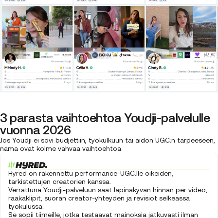
3 parasta vaihtoehtoa Youdji-palvelulle
vuonna 2026
Jos Youdji ei sovi budjettiin, tyokulkuun tai aidon UGC:n tarpeeseen,
nama ovat kolme vahvaa vaihtoehtoa.
Hyred on rakennettu performance-UGC:lle oikeiden,
tarkistettujen creatorien kanssa.
Verrattuna Youdji-palveluun saat lapinakyvan hinnan per video,
raakaklipit, suoran creator-yhteyden ja revisiot selkeassa
tyokulussa.
Se sopii tiimeille, jotka testaavat mainoksia jatkuvasti ilman