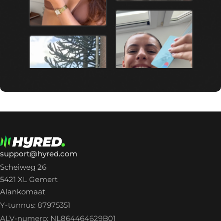
support@hyred.com
Scheiweg 26
5421 XL Gemert
Alankomaat
Y-tunnus: 87975351
ALV-numero: NL864464629B01