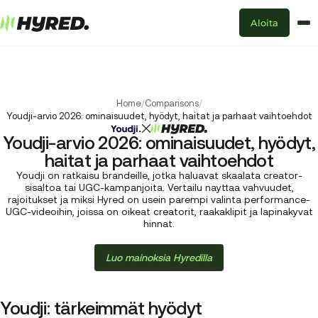
Aloita
Home
/
Comparisons
/
Youdji-arvio 2026: ominaisuudet, hyödyt, haitat ja parhaat vaihtoehdot
Youdji-arvio 2026: ominaisuudet, hyödyt,
haitat ja parhaat vaihtoehdot
Youdji on ratkaisu brandeille, jotka haluavat skaalata creator-
sisaltoa tai UGC-kampanjoita. Vertailu nayttaa vahvuudet,
rajoitukset ja miksi Hyred on usein parempi valinta performance-
UGC-videoihin, joissa on oikeat creatorit, raakaklipit ja lapinakyvat
hinnat.
Luo mainoksia Hyredilla
Youdji: tärkeimmät hyödyt