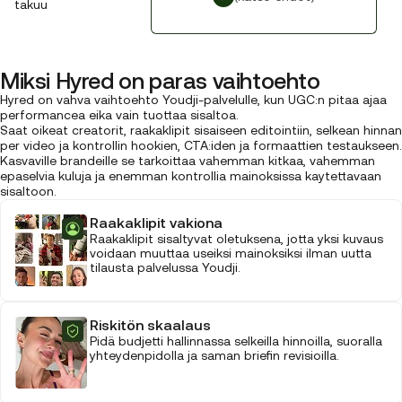
takuu
Miksi Hyred on paras vaihtoehto
Hyred on vahva vaihtoehto Youdji-palvelulle, kun UGC:n pitaa ajaa
performancea eika vain tuottaa sisaltoa.
Saat oikeat creatorit, raakaklipit sisaiseen editointiin, selkean hinnan
per video ja kontrollin hookien, CTA:iden ja formaattien testaukseen.
Kasvaville brandeille se tarkoittaa vahemman kitkaa, vahemman
epaselvia kuluja ja enemman kontrollia mainoksissa kaytettavaan
sisaltoon.
Raakaklipit vakiona
Raakaklipit sisaltyvat oletuksena, jotta yksi kuvaus
voidaan muuttaa useiksi mainoksiksi ilman uutta
tilausta palvelussa Youdji.
Riskitön skaalaus
Pidä budjetti hallinnassa selkeilla hinnoilla, suoralla
yhteydenpidolla ja saman briefin revisioilla.