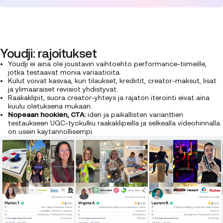
Youdji: rajoitukset
Youdji ei aina ole joustavin vaihtoehto performance-tiimeille,
jotka testaavat monia variaatioita.
Kulut voivat kasvaa, kun tilaukset, krediitit, creator-maksut, lisat
ja ylimaaraiset revisiot yhdistyvat.
Raakaklipit, suora creator-yhteys ja rajaton iterointi eivat aina
kuulu oletuksena mukaan.
Nopeaan hookien, CTA:
iden ja paikallisten varianttien
testaukseen UGC-tyokulku raakaklipeilla ja selkealla videohinnalla
on usein kaytannollisempi.