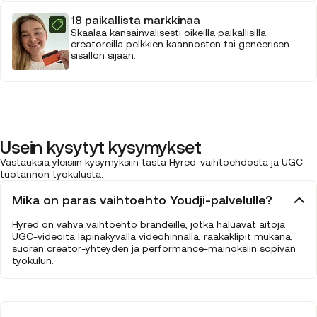
18 paikallista markkinaa
Skaalaa kansainvalisesti oikeilla paikallisilla
creatoreilla pelkkien kaannosten tai geneerisen
sisallon sijaan.
Usein kysytyt kysymykset
Vastauksia yleisiin kysymyksiin tasta Hyred-vaihtoehdosta ja UGC-
tuotannon tyokulusta.
Mika on paras vaihtoehto Youdji-palvelulle?
Hyred on vahva vaihtoehto brandeille, jotka haluavat aitoja
UGC-videoita lapinakyvalla videohinnalla, raakaklipit mukana,
suoran creator-yhteyden ja performance-mainoksiin sopivan
tyokulun.