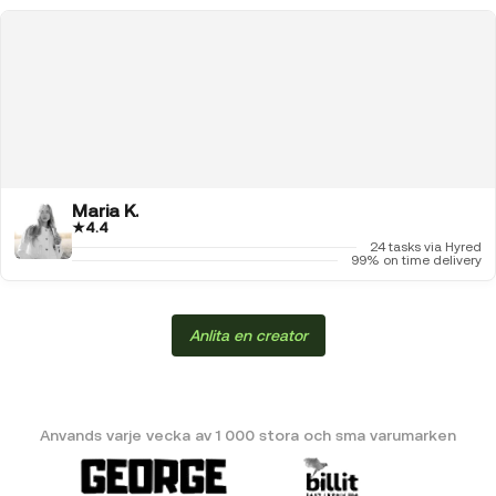
Maria K.
★
4.4
24 tasks via Hyred
99% on time delivery
Anlita en creator
Anvands varje vecka av 1 000 stora och sma varumarken