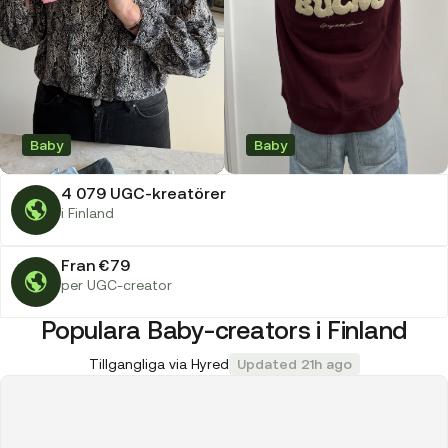
Baby
Baby
4 079 UGC-kreatörer
i Finland
Fran €79
per UGC-creator
Populara Baby-creators i Finland
Tillgangliga via Hyred
Updated 21h ago