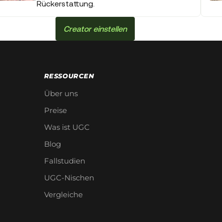
Rückerstattung.
Creator einstellen
RESSOURCEN
Über uns
Preise
Was ist UGC
Blog
Fallstudien
UGC-Nischen
Vergleiche