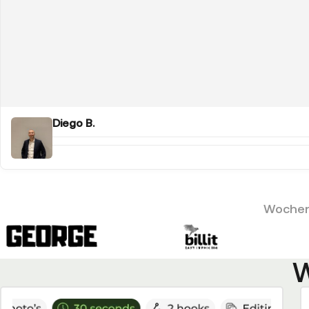
Diego B.
Wochent
W