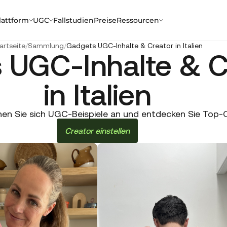
lattform
UGC
Fallstudien
Preise
Ressourcen
artseite
/
Sammlung
/
Gadgets UGC-Inhalte & Creator in Italien
 UGC-Inhalte & C
in Italien
n Sie sich UGC-Beispiele an und entdecken Sie Top-Crea
Creator einstellen