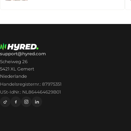
support@hyred.com
Scheiweg 26
5421 XL Gemert
Niederlande
Handelsregisternr.: 87975351
USt-IdNr.: NL864464629B01