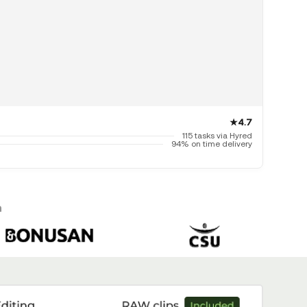
★
4.7
115 tasks via Hyred
94% on time delivery
n