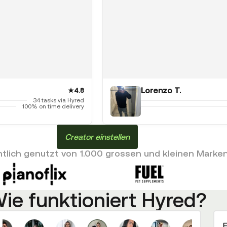
Lorenzo T.
★
4.8
34 tasks via Hyred
100% on time delivery
Creator einstellen
lich genutzt von 1.000 grossen und kleinen Marke
ie funktioniert Hyred?