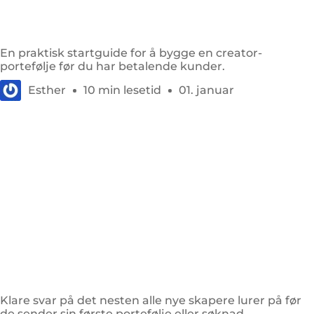
Lag din første UGC-video uten en betalt
merkeavtale
En praktisk startguide for å bygge en creator-
portefølje før du har betalende kunder.
Esther
10 min lesetid
01. januar
Vanlige spørsmål fra nye UGC-skapere
Klare svar på det nesten alle nye skapere lurer på før
de sender sin første portefølje eller søknad.