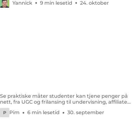
Yannick
9 min lesetid
24. oktober
Tjene penger online som student: 11 effektive
måter
Se praktiske måter studenter kan tjene penger på
nett, fra UGC og frilansing til undervisning, affiliate
marketing og digitale produkter.
Pim
6 min lesetid
30. september
P