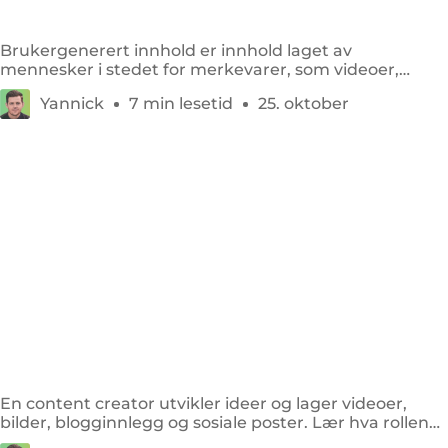
hvordan bruker du det?
Brukergenerert innhold er innhold laget av
mennesker i stedet for merkevarer, som videoer,
bilder, anmeldelser og sosiale innlegg.
Yannick
7 min lesetid
25. oktober
Hva er en content creator, og hvordan blir du
det?
En content creator utvikler ideer og lager videoer,
bilder, blogginnlegg og sosiale poster. Lær hva rollen
innebærer og hvordan du starter.