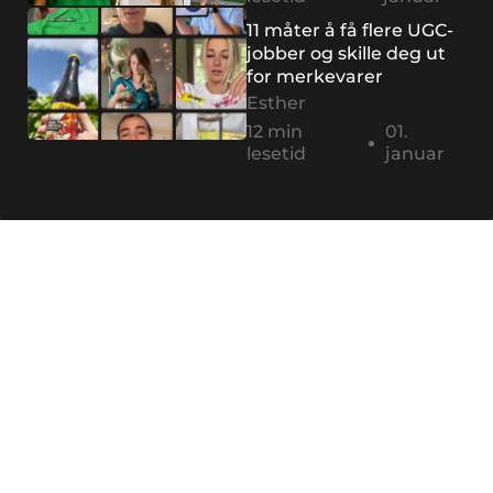
11 måter å få flere UGC-
jobber og skille deg ut
for merkevarer
Esther
12 min
01.
lesetid
januar