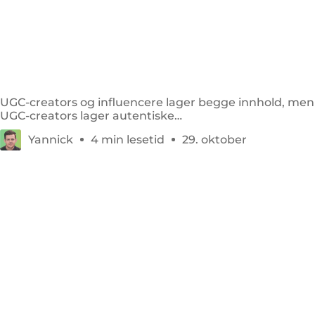
UGC creator vs influencer: hva er
hovedforskjellen?
UGC-creators og influencere lager begge innhold, men
UGC-creators lager autentiske
markedsføringsressurser som merkevarer kan bruke
Yannick
4 min lesetid
29. oktober
direkte.
Hva er User Generated Content (UGC), og