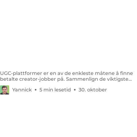
De 8 beste UGC-plattformene for betalte oppdrag
i Norge
UGC-plattformer er en av de enkleste måtene å finne
betalte creator-jobber på. Sammenlign de viktigste
alternativene.
Yannick
5 min lesetid
30. oktober