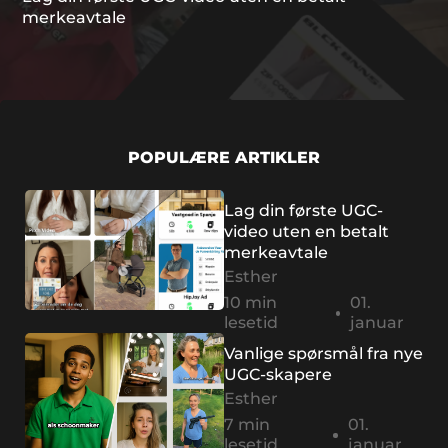
merkeavtale
POPULÆRE ARTIKLER
Lag din første UGC-
video uten en betalt
merkeavtale
Esther
10 min
01.
lesetid
januar
Vanlige spørsmål fra nye
UGC-skapere
Esther
7 min
01.
lesetid
januar