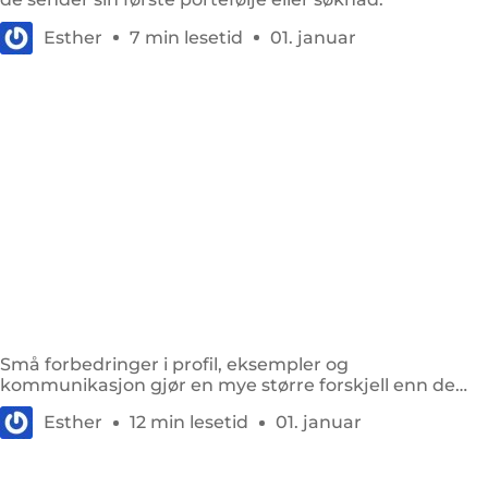
Esther
7 min lesetid
01. januar
11 måter å få flere UGC-jobber og skille deg ut for
merkevarer
Små forbedringer i profil, eksempler og
kommunikasjon gjør en mye større forskjell enn de
fleste skapere forventer.
Esther
12 min lesetid
01. januar