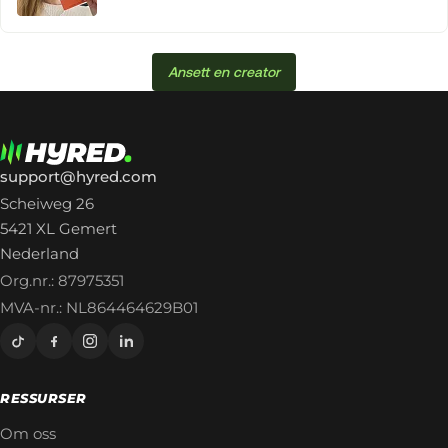
Ansett en creator
support@hyred.com
Scheiweg 26
5421 XL Gemert
Nederland
Org.nr.: 87975351
MVA-nr.: NL864464629B01
RESSURSER
Om oss