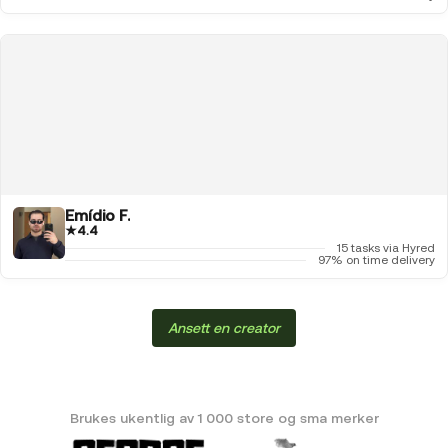
Emídio F.
★
4.4
15 tasks via Hyred
97% on time delivery
Ansett en creator
Brukes ukentlig av 1 000 store og sma merker