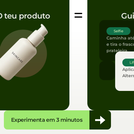
O teu produto
Gui
Selfie
Caminha até
e tira o fras
prateleira.
Li
Aplic
Alter
Experimenta em 3 minutos