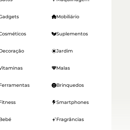
Gadgets
Mobiliário
Cosméticos
Suplementos
Decoração
Jardim
Vitaminas
Malas
Ferramentas
Brinquedos
Fitness
Smartphones
Bebé
Fragrâncias