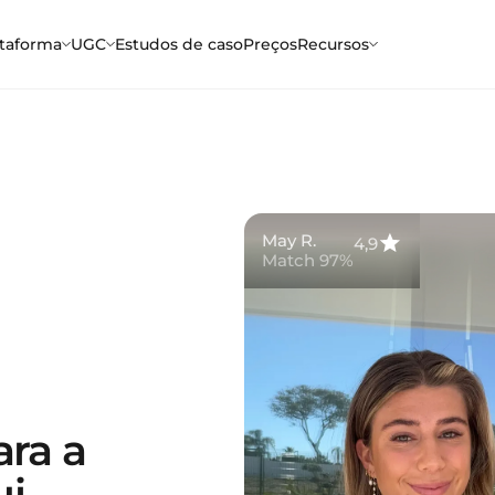
ataforma
UGC
Estudos de caso
Preços
Recursos
May R.
4,9
Match 97%
ara a
ui