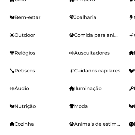
Bem-estar
Joalharia
Outdoor
Comida para animais
Relógios
Auscultadores
Petiscos
Cuidados capilares
Áudio
Iluminação
Nutrição
Moda
Cozinha
Animais de estimação