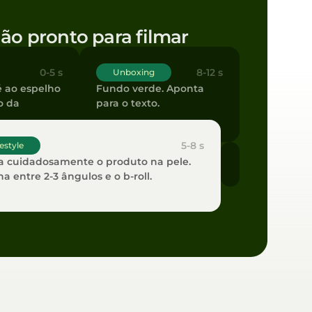
ão pronto para filmar
0-5 s
8-12 s
Unboxing
 ao espelho
Fundo verde. Aponta
co da
para o texto.
5-8 s
festyle
a cuidadosamente o produto na pele.
na entre 2-3 ângulos e o b-roll.