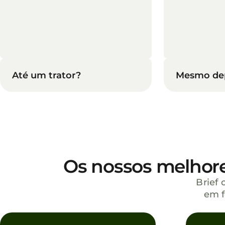
Até um trator?
Mesmo de
Os nossos melhor
Brief 
em f