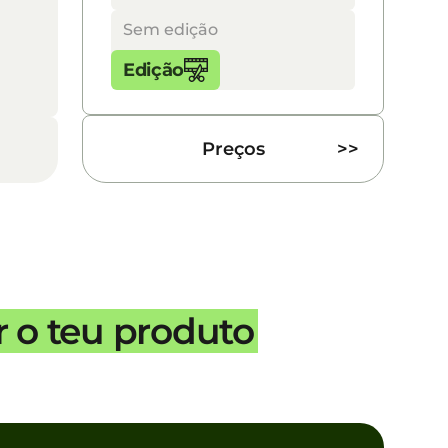
Edição
Sem edição
Edição
Preços
>>
 o teu produto