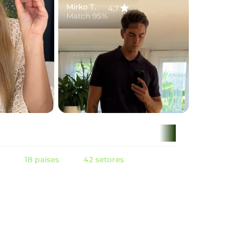
Mirko T.
4,7
Match 95%
s
18 países
42 setores