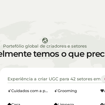
Portefólio global de criadores e setores
elmente temos o que prec
A mostrar 42 setores para Reino Unido.
Experiência a criar UGC para 42 setores em
Cuidados com a pele
Grooming
Casa
Limpeza