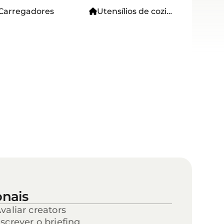
Carregadores
Utensílios de cozinha
onais
valiar creators
screver o briefing