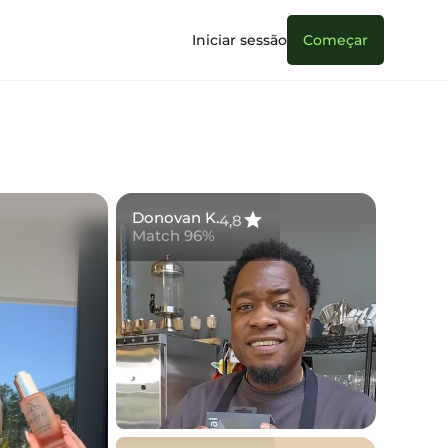
Iniciar sessão
Começar
Donovan K.
4,8
Match 96%