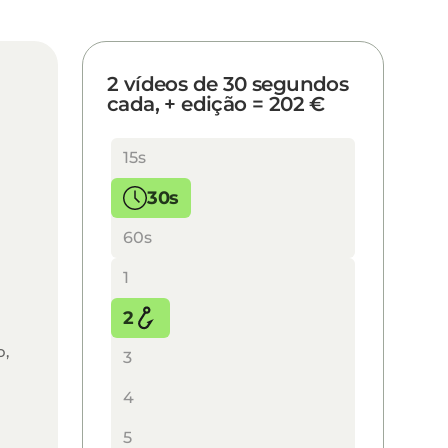
2 vídeos de 30 segundos
2 vídeos de 30 segundos cada, + edição = 
cada, + edição = 202 €
Duração do vídeo
15s
30s
60s
Número de vídeos
1
2
o,
3
4
5