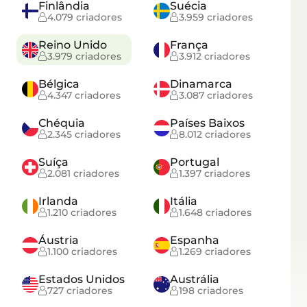
Finlândia
Suécia
4.079 criadores
3.959 criadores
Reino Unido
França
3.979 criadores
3.912 criadores
Bélgica
Dinamarca
4.347 criadores
3.087 criadores
Chéquia
Países Baixos
2.345 criadores
8.012 criadores
Suíça
Portugal
2.081 criadores
1.397 criadores
Irlanda
Itália
1.210 criadores
1.648 criadores
Áustria
Espanha
1.100 criadores
1.269 criadores
Estados Unidos
Austrália
727 criadores
198 criadores