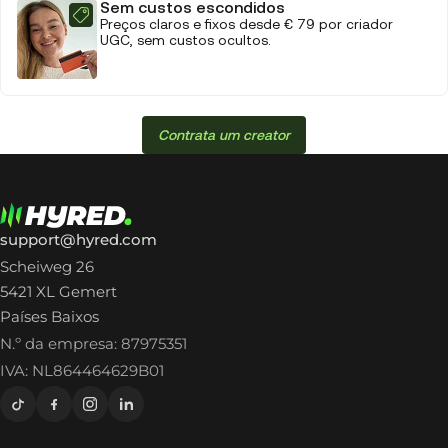
Sem custos escondidos
Preços claros e fixos desde € 79 por criador
UGC, sem custos ocultos.
Contrata um creator
support@hyred.com
Scheiweg 26
5421 XL Gemert
Países Baixos
N.º da empresa: 87975351
IVA: NL864464629B01