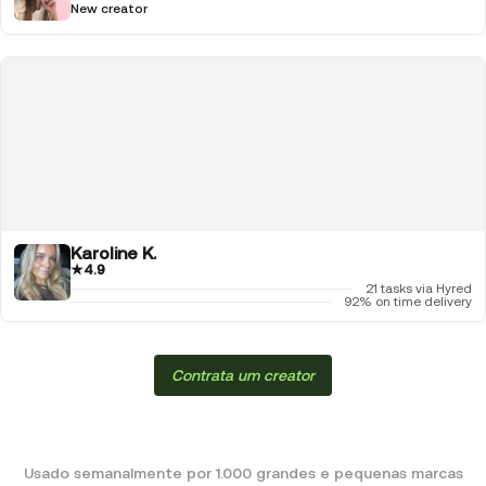
New creator
Karoline K.
★
4.9
21 tasks via Hyred
92% on time delivery
Contrata um creator
Usado semanalmente por 1.000 grandes e pequenas marcas