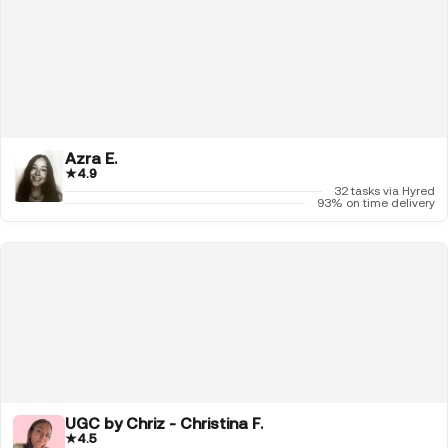
Azra E.
★
4.9
32 tasks via Hyred
93% on time delivery
UGC by Chriz - Christina F.
★
4.5