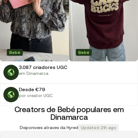
Bebé
Bebé
3.087 criadores UGC
em Dinamarca
Desde €79
por creator UGC
Creators de Bebé populares em
Dinamarca
Disponiveis atraves da Hyred
Updated 21h ago