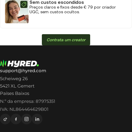
Sem custos escondidos
Preços claros e fixos desde € 79 por criador
UGC, sem custos ocultos.
Contrata um creator
support@hyred.com
Scheiweg 26
5421 XL Gemert
Países Baixos
N.º da empresa: 87975351
IVA: NL864464629B01