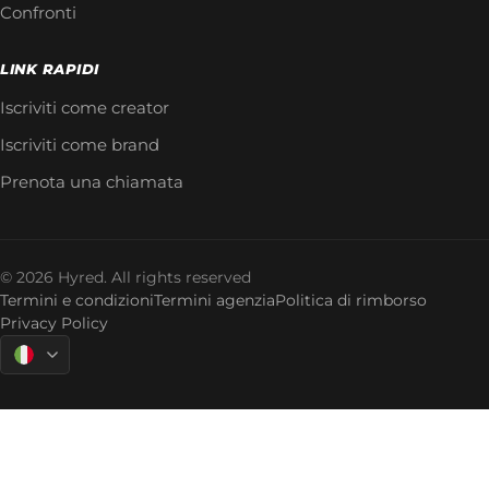
Confronti
LINK RAPIDI
Iscriviti come creator
Iscriviti come brand
Prenota una chiamata
© 2026 Hyred. All rights reserved
Termini e condizioni
Termini agenzia
Politica di rimborso
Privacy Policy
Language