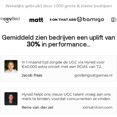
Wekelijks gebruikt door 1.000 grote & kleine bedrijven
Gemiddeld zien bedrijven een uplift van
30%
in performance...
In 1 maand tijd zorgde de UGC via Hyred voor
€40.000 extra omzet met een ROAS van 7.2.
Jacob Paas
goldengoatgames.nl
Hyred helpt ons nieuw UGC talent vroeg aan ons
merk te binden, voordat concurrenten ze vinden.
Rene van der zel
xxlnutrition.com