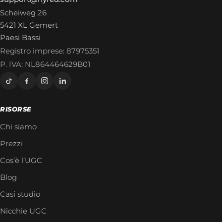
Scheiweg 26
5421 XL Gemert
Paesi Bassi
Registro imprese: 87975351
P. IVA: NL864464629B01
RISORSE
Chi siamo
Prezzi
Cos’è l’UGC
Blog
Casi studio
Nicchie UGC