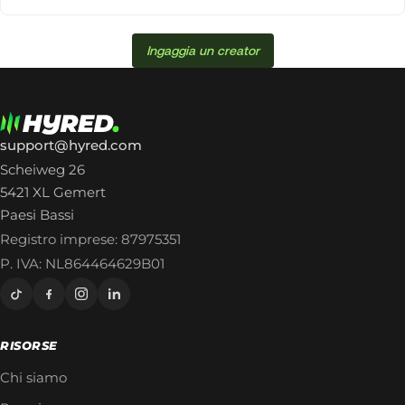
Ingaggia un creator
support@hyred.com
Scheiweg 26
5421 XL Gemert
Paesi Bassi
Registro imprese: 87975351
P. IVA: NL864464629B01
RISORSE
Chi siamo