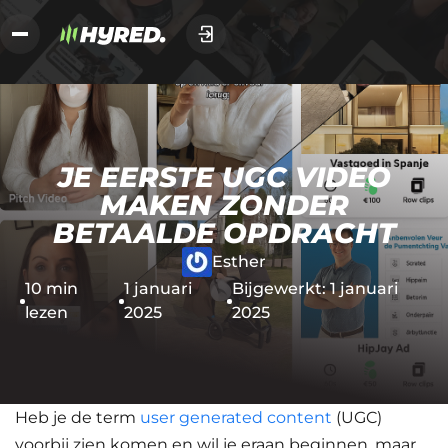
JE EERSTE UGC VIDEO
MAKEN ZONDER
BETAALDE OPDRACHT
Esther
10 min
1 januari
Bijgewerkt: 1 januari
lezen
2025
2025
Heb je de term
user generated content
(UGC)
voorbij zien komen en wil je eraan beginnen, maar