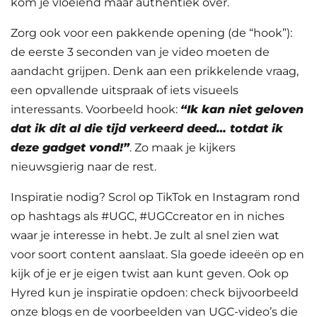
kom je vloeiend maar authentiek over.
Zorg ook voor een pakkende opening (de “hook”):
de eerste 3 seconden van je video moeten de
aandacht grijpen. Denk aan een prikkelende vraag,
een opvallende uitspraak of iets visueels
interessants. Voorbeeld hook:
“Ik kan niet geloven
dat ik dit al die tijd verkeerd deed… totdat ik
deze gadget vond!”
. Zo maak je kijkers
nieuwsgierig naar de rest.
Inspiratie nodig? Scrol op TikTok en Instagram rond
op hashtags als #UGC, #UGCcreator en in niches
waar je interesse in hebt. Je zult al snel zien wat
voor soort content aanslaat. Sla goede ideeën op en
kijk of je er je eigen twist aan kunt geven. Ook op
Hyred kun je inspiratie opdoen: check bijvoorbeeld
onze blogs en de voorbeelden van UGC-video’s die