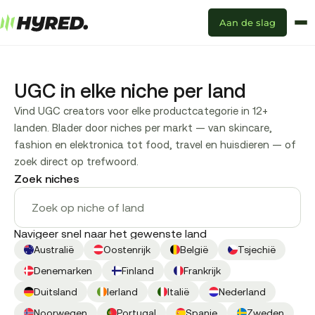
Aan de slag
UGC in elke niche per land
Vind UGC creators voor elke productcategorie in 12+
landen. Blader door niches per markt — van skincare,
fashion en elektronica tot food, travel en huisdieren — of
zoek direct op trefwoord.
Zoek niches
Navigeer snel naar het gewenste land
Australië
Oostenrijk
België
Tsjechië
Denemarken
Finland
Frankrijk
Duitsland
Ierland
Italië
Nederland
Noorwegen
Portugal
Spanje
Zweden