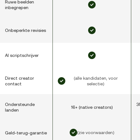
Ruwe beelden
inbegrepen
Onbeperkte revisies
AI scriptschrijver
Direct creator
(alle kandidaten, voor
contact
selectie)
Ondersteunde
3
16+ (native creators)
landen
(zie voorwaarden)
Geld-terug-garantie