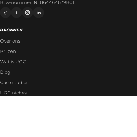
Btw-nummer: NL864464629B01
BRONNEN
Over ons
Prijzen
Wat is UGC
Blog
Case studies
UGC niches
Vergelijkingen
SNELLE LINKS
Meld je aan als creator