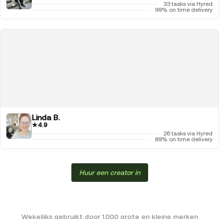
33 tasks via Hyred
99% on time delivery
Linda B.
★
4.9
26 tasks via Hyred
89% on time delivery
Huur een creator in
Wekelijks gebruikt door 1.000 grote en kleine merken