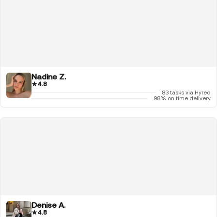
Nadine Z.
★
4.8
83 tasks via Hyred
98% on time delivery
Denise A.
★
4.8