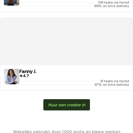
106 tasks via Hyred
99% on time delivery
Fanny J.
★
4.7
31 tasks via Hyred
97% on time delivery
Huur een creator in
Wekelijks gebruikt door 1.000 grote en kleine merken