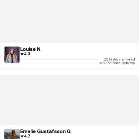
Louise N.
★
4.3
23 tasks via Hyred
97% on time delivery
Emelie Gustafsson G.
★
4.7