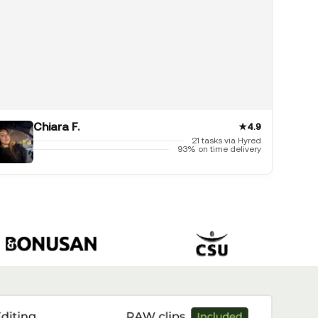
Chiara F.
★
4.9
21 tasks via Hyred
93% on time delivery