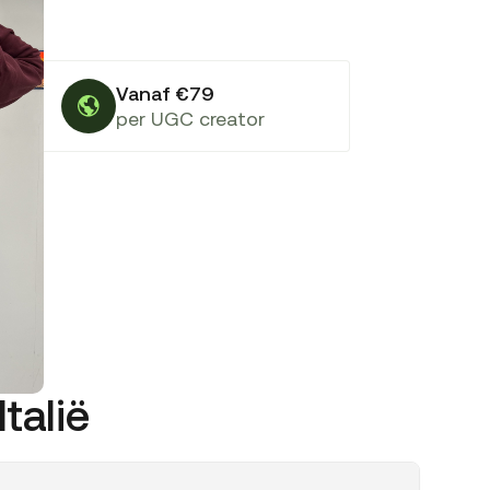
Vanaf €79
per UGC creator
talië