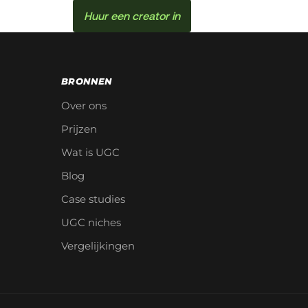
Huur een creator in
BRONNEN
Over ons
Prijzen
Wat is UGC
Blog
Case studies
UGC niches
Vergelijkingen