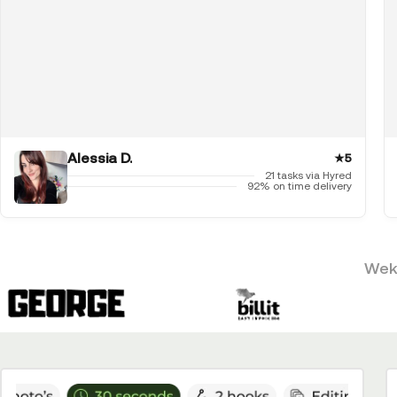
Alessia D.
★
5
21 tasks via Hyred
92% on time delivery
Weke