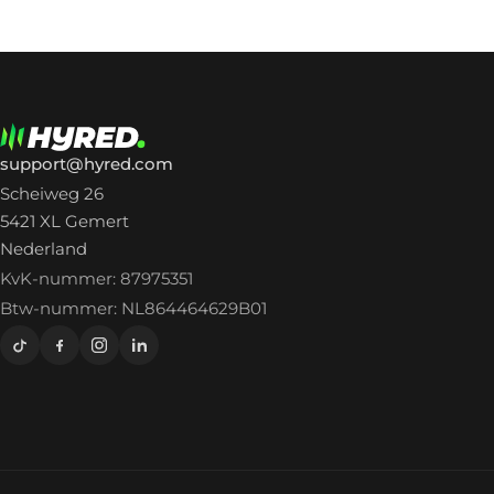
support@hyred.com
Scheiweg 26
5421 XL Gemert
Nederland
KvK-nummer: 87975351
Btw-nummer: NL864464629B01