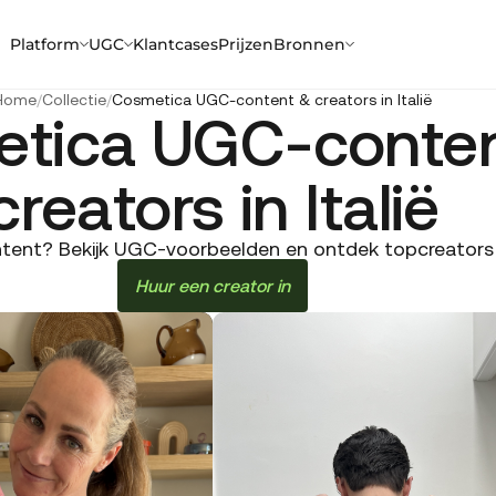
Platform
UGC
Klantcases
Prijzen
Bronnen
Home
/
Collectie
/
Cosmetica UGC-content & creators in Italië
tica UGC-conte
creators in Italië
ent? Bekijk UGC-voorbeelden en ontdek topcreators in 
Huur een creator in