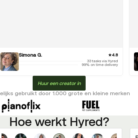
Simona G.
★
4.8
33 tasks via Hyred
99% on time delivery
Huur een creator in
lijks gebruikt door 1.000 grote en kleine merken
Hoe werkt Hyred?