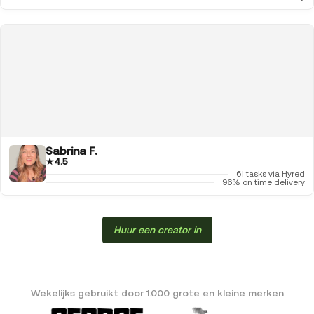
Sabrina F.
★
4.5
61 tasks via Hyred
96% on time delivery
Huur een creator in
Wekelijks gebruikt door 1.000 grote en kleine merken