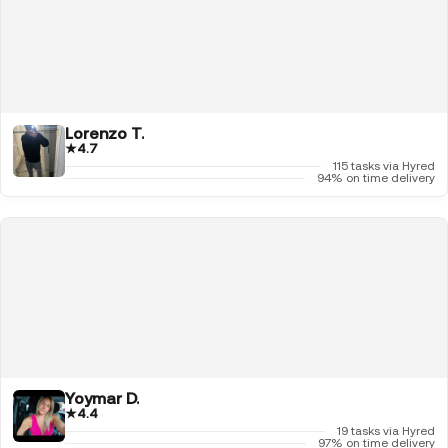
Lorenzo T.
★
4.7
115 tasks via Hyred
94% on time delivery
Yoymar D.
★
4.4
19 tasks via Hyred
97% on time delivery