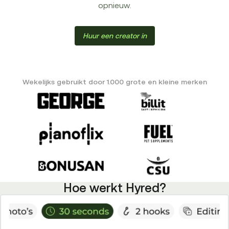
opnieuw.
Huur een creator in
Wekelijks gebruikt door 1.000 grote en kleine merken
Hoe werkt Hyred?