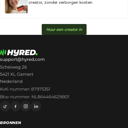
creator, zonder verborgen kosten.
Huur een creator in
support@hyred.com
Scheiweg 26
5421 XL Gemert
Nederland
KvK-nummer: 87975351
Btw-nummer: NL864464629B01
BRONNEN