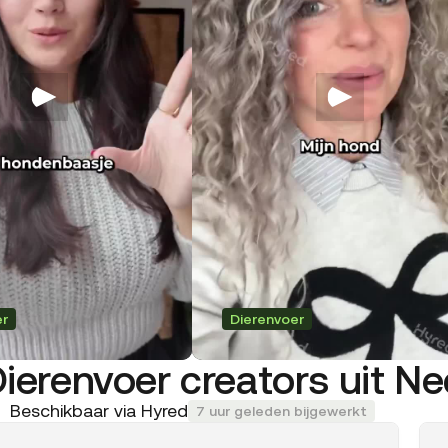
er
Dierenvoer
Dierenvoer creators uit N
Beschikbaar via Hyred
7 uur geleden bijgewerkt