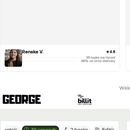
Renske V.
★
4.8
35 tasks via Hyred
98% on time delivery
Weke