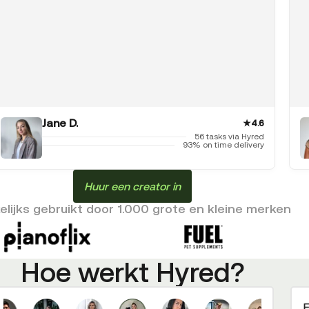
Jane D.
★
4.6
56 tasks via Hyred
93% on time delivery
Huur een creator in
lijks gebruikt door 1.000 grote en kleine merken
Hoe werkt Hyred?