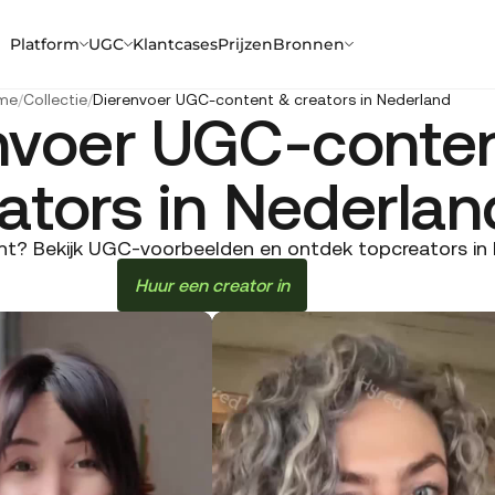
Platform
UGC
Klantcases
Prijzen
Bronnen
me
/
Collectie
/
Dierenvoer UGC-content & creators in Nederland
nvoer UGC-conte
ators in Nederlan
t? Bekijk UGC-voorbeelden en ontdek topcreators in N
Huur een creator in