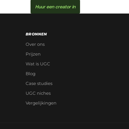
Huur een creator in
BRONNEN
Over ons
Prijzen
Wat is UGC
Blog
Case studies
UGC niches
Vergelijkingen