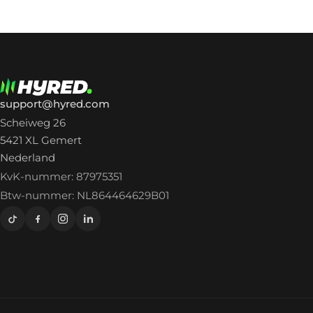
support@hyred.com
Scheiweg 26
5421 XL Gemert
Nederland
KvK-nummer: 87975351
Btw-nummer: NL864464629B01