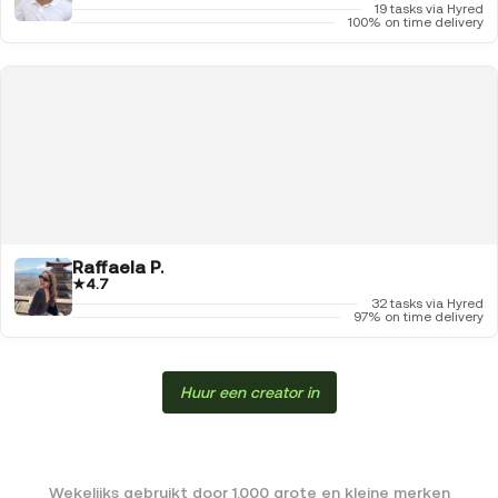
19 tasks via Hyred
100% on time delivery
Raffaela P.
★
4.7
32 tasks via Hyred
97% on time delivery
Huur een creator in
Wekelijks gebruikt door 1.000 grote en kleine merken