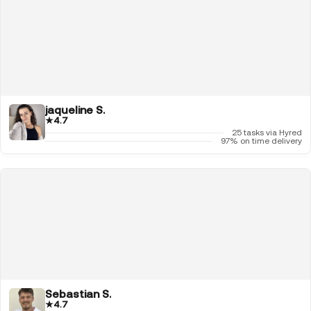
jaqueline S.
★
4.7
25 tasks via Hyred
97% on time delivery
Sebastian S.
★
4.7