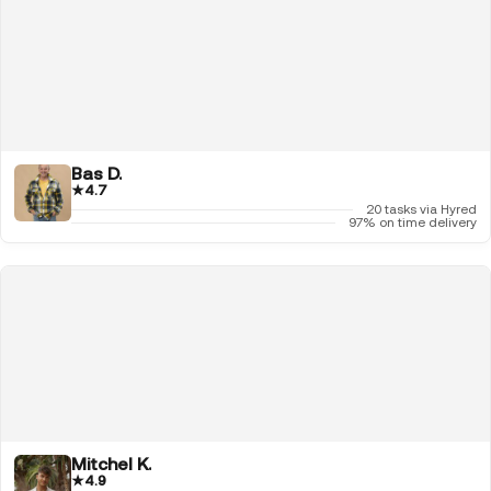
Bas D.
★
4.7
20 tasks via Hyred
97% on time delivery
Mitchel K.
★
4.9