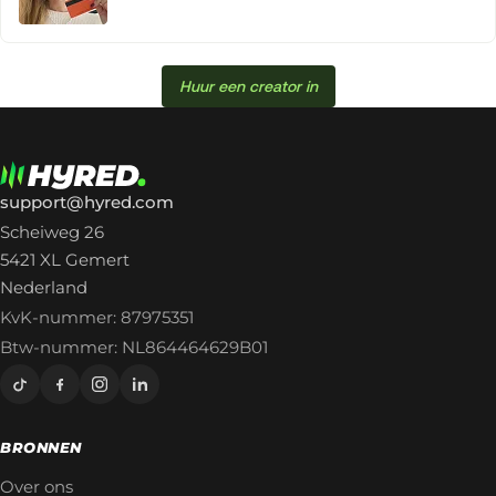
Huur een creator in
support@hyred.com
Scheiweg 26
5421 XL Gemert
Nederland
KvK-nummer: 87975351
Btw-nummer: NL864464629B01
BRONNEN
Over ons