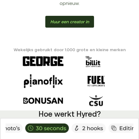
opnieuw.
Huur een creator in
Wekelijks gebruikt door 1.000 grote en kleine merken
Hoe werkt Hyred?