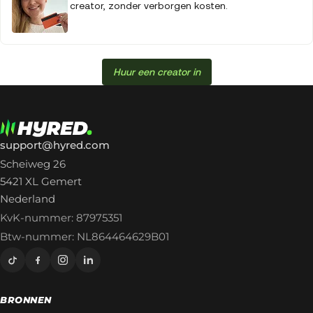
creator, zonder verborgen kosten.
Huur een creator in
support@hyred.com
Scheiweg 26
5421 XL Gemert
Nederland
KvK-nummer: 87975351
Btw-nummer: NL864464629B01
BRONNEN