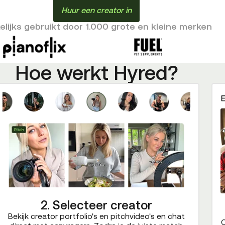
Huur een creator in
lijks gebruikt door 1.000 grote en kleine merken
Hoe werkt Hyred?
2. Selecteer creator
Bekijk creator portfolio's en pitchvideo's en chat
C