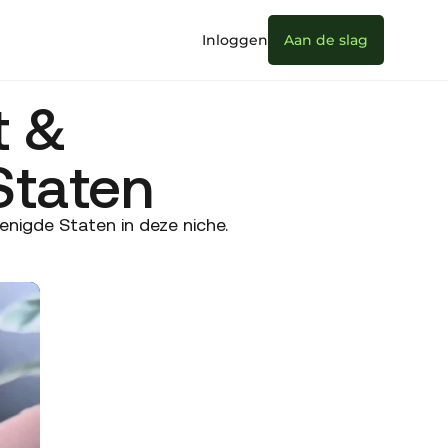
Inloggen
Aan de slag
t &
Staten
nigde Staten in deze niche.