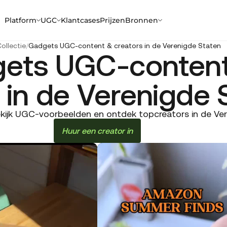
Platform
UGC
Klantcases
Prijzen
Bronnen
ollectie
/
Gadgets UGC-content & creators in de Verenigde Staten
ets UGC-conten
 in de Verenigde 
ijk UGC-voorbeelden en ontdek topcreators in de Vere
Huur een creator in