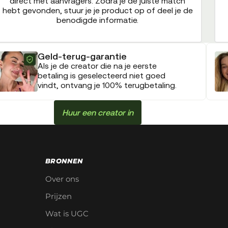
direct met aanvragers. Zodra je de juiste match
hebt gevonden, stuur je je product op of deel je de
benodigde informatie.
Geld-terug-garantie
Als je de creator die na je eerste
betaling is geselecteerd niet goed
vindt, ontvang je 100% terugbetaling.
Huur een creator in
BRONNEN
Over ons
Prijzen
Wat is UGC