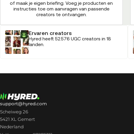
of maak je eigen briefing. Voeg je producten en
instructies toe om aanvragen van passende
creators te ontvangen.
Ervaren creators
Hyred heeft 52.576 UGC creators in 18
landen.
support@hyred.com
Scheiweg 26
5421 XL Gemert
Nederland