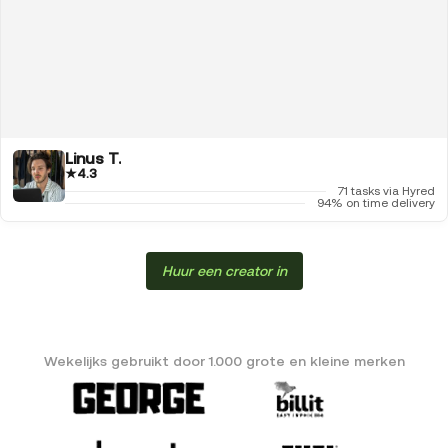
Linus T.
★
4.3
71 tasks via Hyred
94% on time delivery
Huur een creator in
Wekelijks gebruikt door 1.000 grote en kleine merken