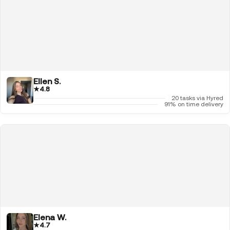
Ellen S.
★
4.8
20 tasks via Hyred
91% on time delivery
Elena W.
★
4.7