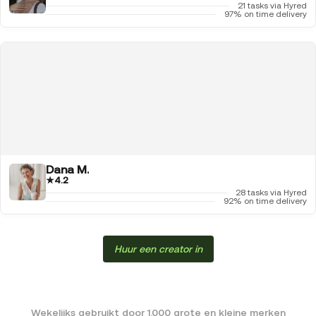
21 tasks via Hyred
97% on time delivery
Dana M.
★
4.2
28 tasks via Hyred
92% on time delivery
Huur een creator in
Wekelijks gebruikt door 1.000 grote en kleine merken