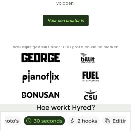
voldoen.
Huur een creator in
Wekelijks gebruikt door 1.000 grote en kleine merken
Hoe werkt Hyred?