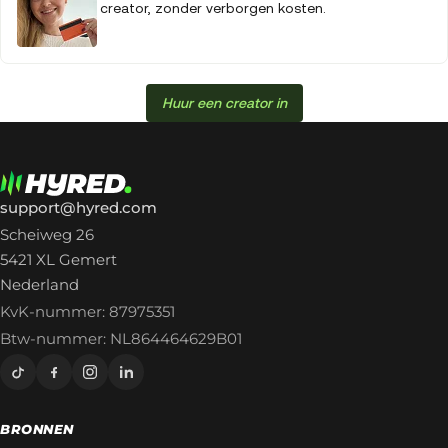
creator, zonder verborgen kosten.
Huur een creator in
support@hyred.com
Scheiweg 26
5421 XL Gemert
Nederland
KvK-nummer: 87975351
Btw-nummer: NL864464629B01
BRONNEN