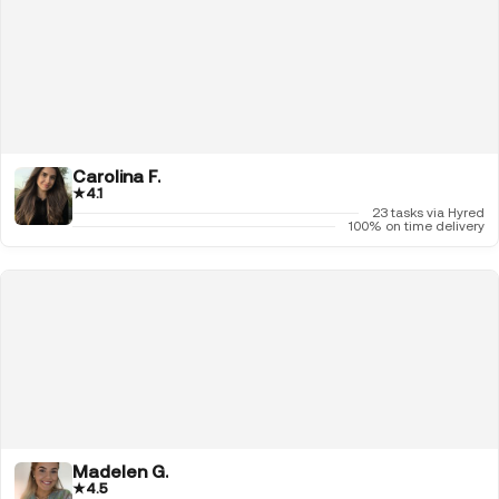
Carolina F.
★
4.1
23 tasks via Hyred
100% on time delivery
Madelen G.
★
4.5