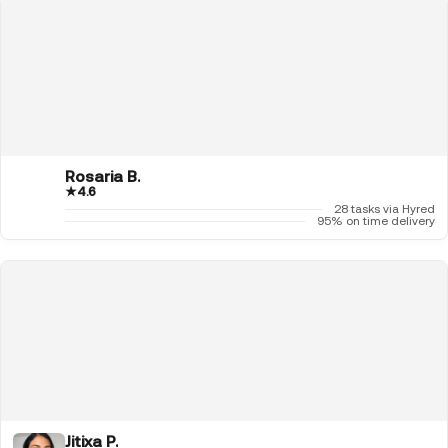
Rosaria B.
★
4.6
28 tasks via Hyred
95% on time delivery
Jitixa P.