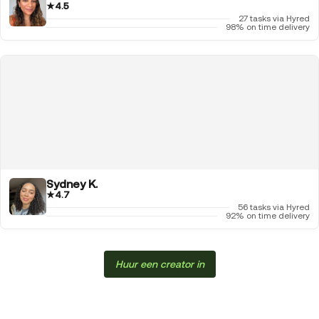
★
4.5
27 tasks via Hyred
98% on time delivery
Sydney K.
★
4.7
56 tasks via Hyred
92% on time delivery
Huur een creator in