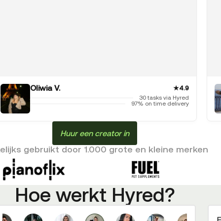
Oliwia V.
★
4.9
30 tasks via Hyred
97% on time delivery
Huur een creator in
lijks gebruikt door 1.000 grote en kleine merken
Hoe werkt Hyred?