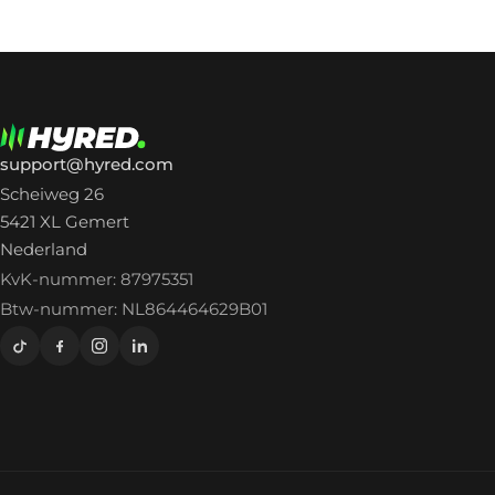
support@hyred.com
Scheiweg 26
5421 XL Gemert
Nederland
KvK-nummer: 87975351
Btw-nummer: NL864464629B01