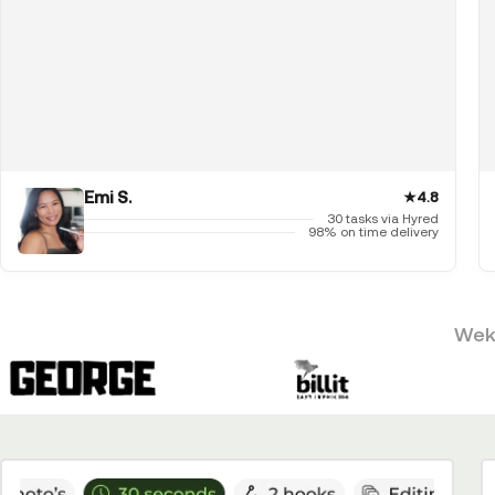
Emi S.
★
4.8
30 tasks via Hyred
98% on time delivery
Weke