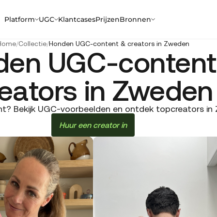
Platform
UGC
Klantcases
Prijzen
Bronnen
Home
/
Collectie
/
Honden UGC-content & creators in Zweden
den UGC-content
eators in Zweden
? Bekijk UGC-voorbeelden en ontdek topcreators in Z
Huur een creator in