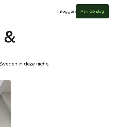
Inloggen
Aan de slag
 &
weden in deze niche.