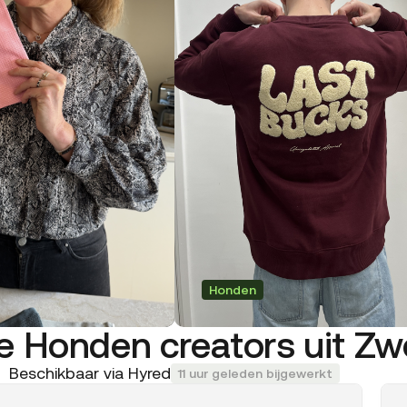
Honden
re Honden creators uit Z
Beschikbaar via Hyred
11 uur geleden bijgewerkt