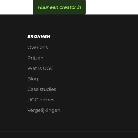
Huur een creator in
BRONNEN
Over ons
Prijzen
Wat is UGC
Blog
Case studies
UGC niches
Vergelijkingen