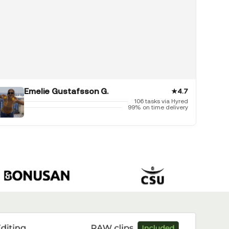
Emelie Gustafsson G.
★
4.7
106 tasks via Hyred
99% on time delivery