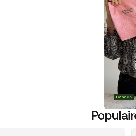
Honden
Populai