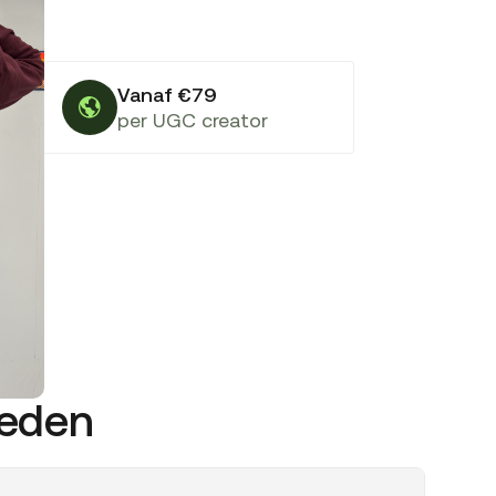
Vanaf €79
per UGC creator
weden