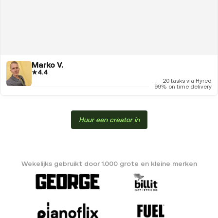
Marko V.
★
4.4
20 tasks via Hyred
99% on time delivery
Huur een creator in
Wekelijks gebruikt door 1.000 grote en kleine merken