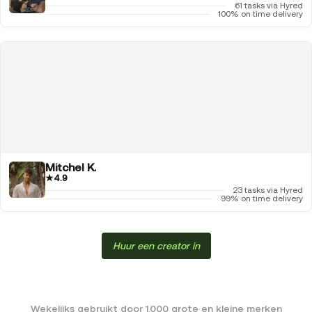
61 tasks via Hyred
100% on time delivery
Mitchel K.
★
4.9
23 tasks via Hyred
99% on time delivery
Huur een creator in
Wekelijks gebruikt door 1.000 grote en kleine merken