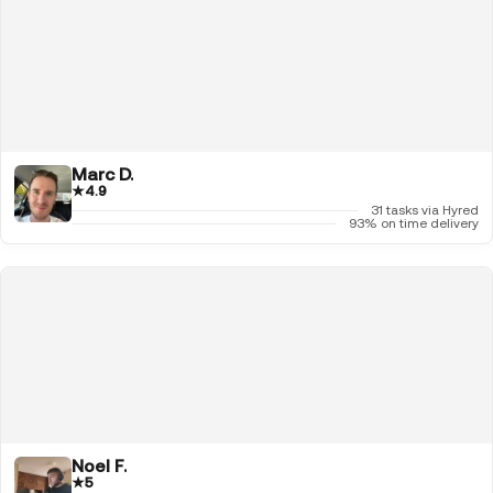
Marc D.
★
4.9
31 tasks via Hyred
93% on time delivery
Noel F.
★
5