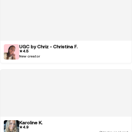
UGC by Chriz - Christina F.
★
4.5
New creator
Karoline K.
★
4.9