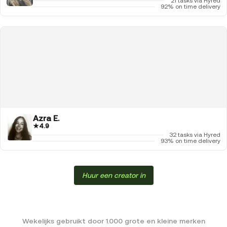
21 tasks via Hyred
92% on time delivery
Azra E.
★
4.9
32 tasks via Hyred
93% on time delivery
Huur een creator in
Wekelijks gebruikt door 1.000 grote en kleine merken