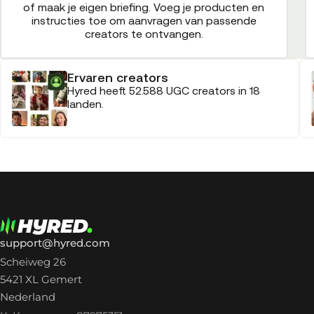
of maak je eigen briefing. Voeg je producten en
instructies toe om aanvragen van passende
creators te ontvangen.
Ervaren creators
Hyred heeft 52.588 UGC creators in 18
landen.
support@hyred.com
Scheiweg 26
5421 XL Gemert
Nederland