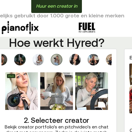
Huur een creator in
lijks gebruikt door 1.000 grote en kleine merken
Hoe werkt Hyred?
2. Selecteer creator
Bekijk creator portfolio's en pitchvideo's en chat
C