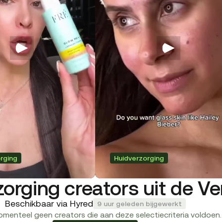
rging
Huidverzorging
zorging creators uit de V
Beschikbaar via Hyred
9 uur geleden bijgewerkt
momenteel geen creators die aan deze selectiecriteria voldoen.