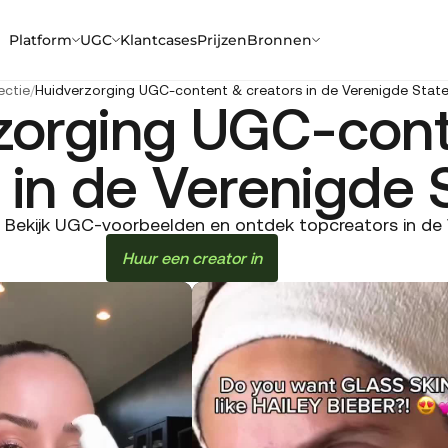
Platform
UGC
Klantcases
Prijzen
Bronnen
ectie
/
Huidverzorging UGC-content & creators in de Verenigde Stat
zorging UGC-con
 in de Verenigde 
Bekijk UGC-voorbeelden en ontdek topcreators in de V
Huur een creator in