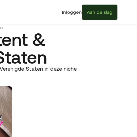
Inloggen
Aan de slag
en
tent &
Staten
erenigde Staten in deze niche.