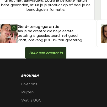
direct met aanvragers. Zodra je de juiste match
hebt gevonden, stuur je je product op of deel je de
benodigde informatie.
Geld-terug-garantie
Als je de creator die na je eerste
betaling is geselecteerd niet goed
vindt, ontvang je 100% terugbetaling.
Huur een creator in
BRONNEN
Over ons
Prijzen
Wat is UGC