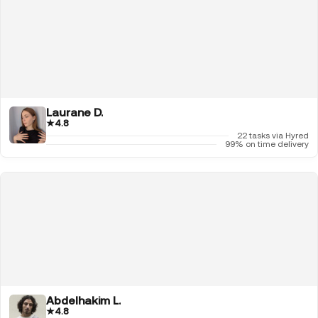
Laurane D.
★
4.8
22 tasks via Hyred
99% on time delivery
Abdelhakim L.
★
4.8