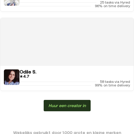
25 tasks via Hyred
96% on time delivery
Odile S.
★
4.7
58 tasks via Hyred
99% on time delivery
Huur een creator in
Wekelijks gebruikt door 1.000 grote en kleine merken