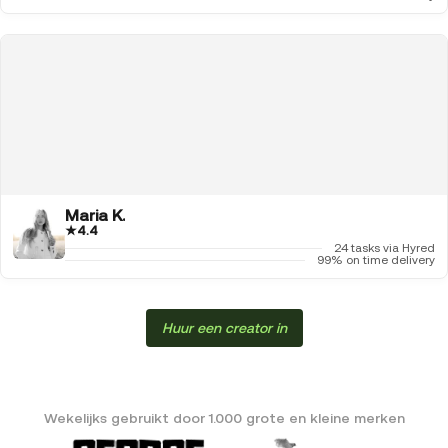
Maria K.
★
4.4
24 tasks via Hyred
99% on time delivery
Huur een creator in
Wekelijks gebruikt door 1.000 grote en kleine merken