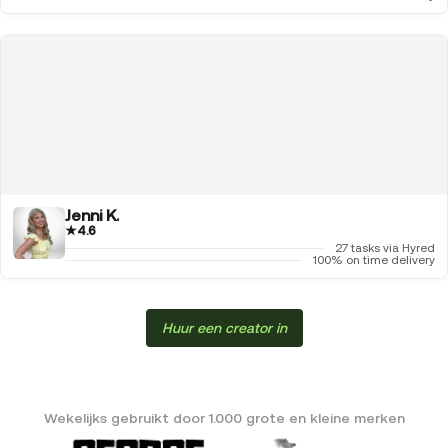
Jenni K.
★
4.6
27 tasks via Hyred
100% on time delivery
Huur een creator in
Wekelijks gebruikt door 1.000 grote en kleine merken