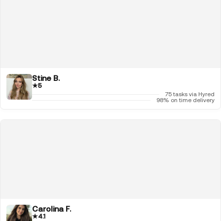
Stine B.
★
5
75 tasks via Hyred
98% on time delivery
Carolina F.
★
4.1