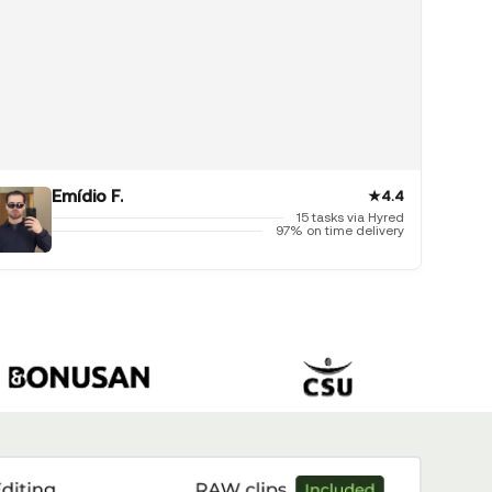
Emídio F.
★
4.4
15 tasks via Hyred
97% on time delivery