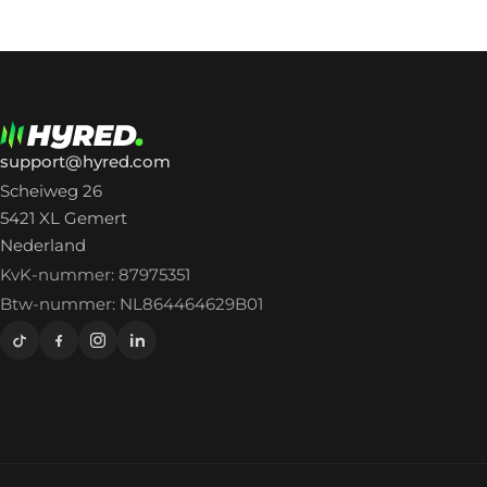
support@hyred.com
Scheiweg 26
5421 XL Gemert
Nederland
KvK-nummer: 87975351
Btw-nummer: NL864464629B01