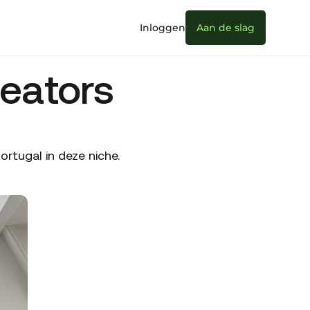
Inloggen
Aan de slag
eators
rtugal in deze niche.