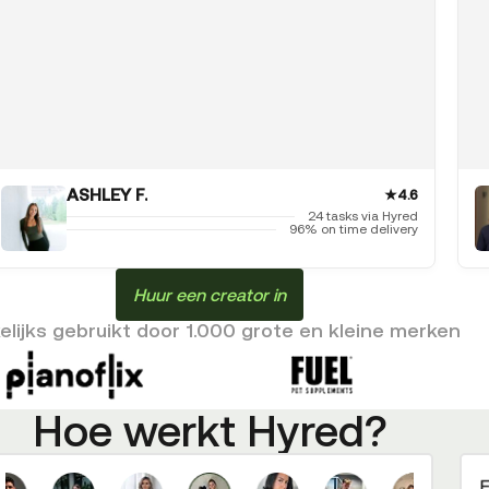
ASHLEY F.
★
4.6
24 tasks via Hyred
96% on time delivery
Huur een creator in
lijks gebruikt door 1.000 grote en kleine merken
Hoe werkt Hyred?