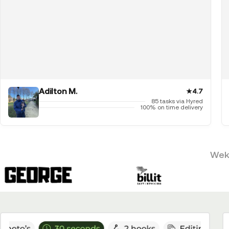
Adilton M.
★
4.7
85 tasks via Hyred
100% on time delivery
Weke