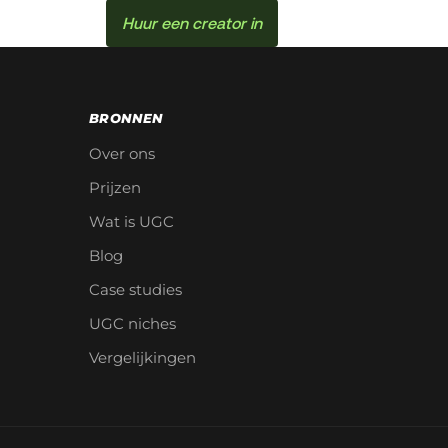
Huur een creator in
BRONNEN
Over ons
Prijzen
Wat is UGC
Blog
Case studies
UGC niches
Vergelijkingen