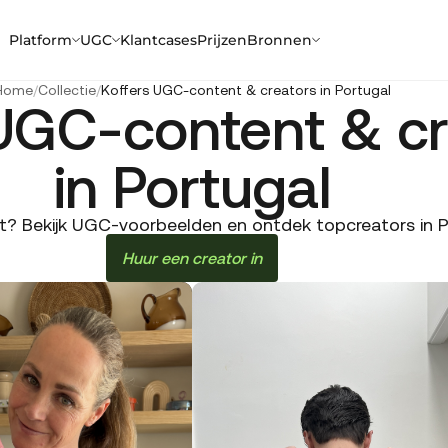
Platform
UGC
Klantcases
Prijzen
Bronnen
Home
/
Collectie
/
Koffers UGC-content & creators in Portugal
UGC-content & cr
in Portugal
t? Bekijk UGC-voorbeelden en ontdek topcreators in Po
Huur een creator in