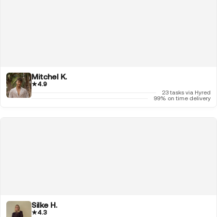
Mitchel K.
★
4.9
23 tasks via Hyred
99% on time delivery
Silke H.
★
4.3