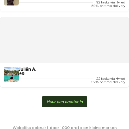
92 tasks via Hyred
89% on time delivery
Juliën A.
★
5
22 tasks via Hyred
92% on time delivery
Huur een creator in
Wekelijks gebruikt door 1.000 grote en kleine merken