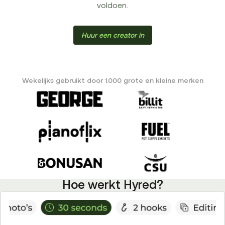
voldoen.
Huur een creator in
Wekelijks gebruikt door 1.000 grote en kleine merken
Hoe werkt Hyred?