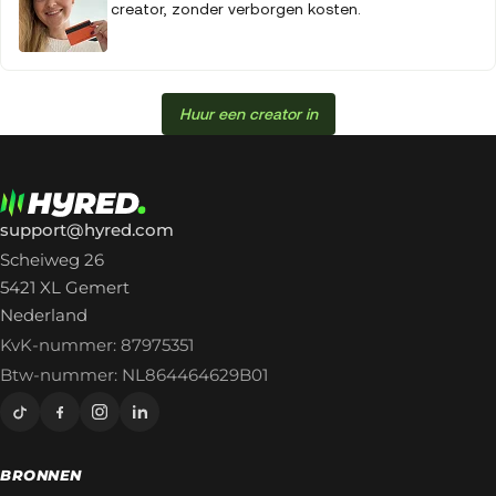
creator, zonder verborgen kosten.
Huur een creator in
support@hyred.com
Scheiweg 26
5421 XL Gemert
Nederland
KvK-nummer: 87975351
Btw-nummer: NL864464629B01
BRONNEN