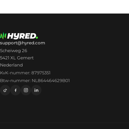
support@hyred.com
Scheiweg 26
5421 XL Gemert
Nederland
KvK-nummer: 87975351
Btw-nummer: NL864464629B01