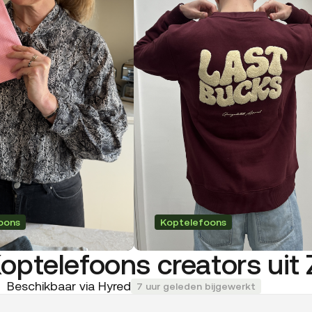
oons
Koptelefoons
Koptelefoons creators ui
Beschikbaar via Hyred
7 uur geleden bijgewerkt