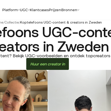
Platform
UGC
Klantcases
Prijzen
Bronnen
me
/
Collectie
/
Koptelefoons UGC-content & creators in Zweden
efoons UGC-cont
eators in Zweden
tent? Bekijk UGC-voorbeelden en ontdek topcreators i
Huur een creator in