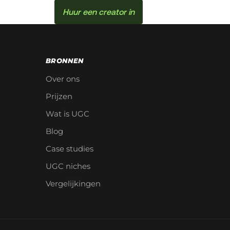
Huur een creator in
BRONNEN
Over ons
Prijzen
Wat is UGC
Blog
Case studies
UGC niches
Vergelijkingen