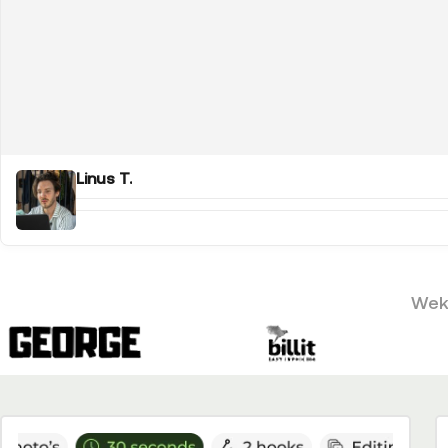
Linus T.
Weke