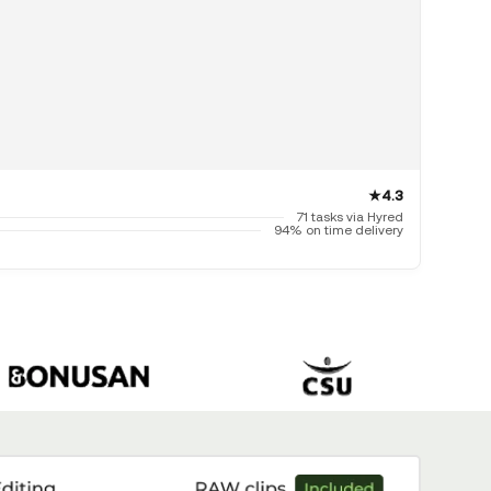
★
4.3
71 tasks via Hyred
94% on time delivery