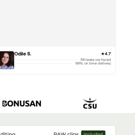
Odile S.
★
4.7
58 tasks via Hyred
99% on time delivery