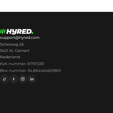
support@hyred.com
Scheiweg 26
5421 XL Gemert
Nederland
KvK-nummer: 87975351
Btw-nummer: NL864464629B01