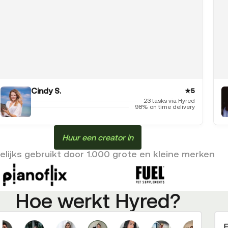
Cindy S.
★
5
23 tasks via Hyred
98% on time delivery
Huur een creator in
lijks gebruikt door 1.000 grote en kleine merken
Hoe werkt Hyred?