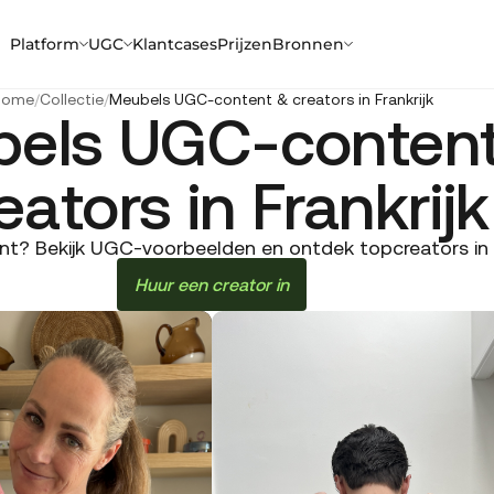
Platform
UGC
Klantcases
Prijzen
Bronnen
Home
/
Collectie
/
Meubels UGC-content & creators in Frankrijk
els UGC-conten
eators in Frankrijk
? Bekijk UGC-voorbeelden en ontdek topcreators in Fra
Huur een creator in