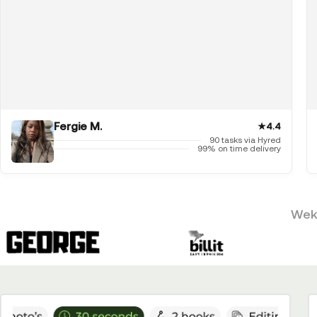
Fergie M.
★
4.4
90 tasks via Hyred
99% on time delivery
Weke