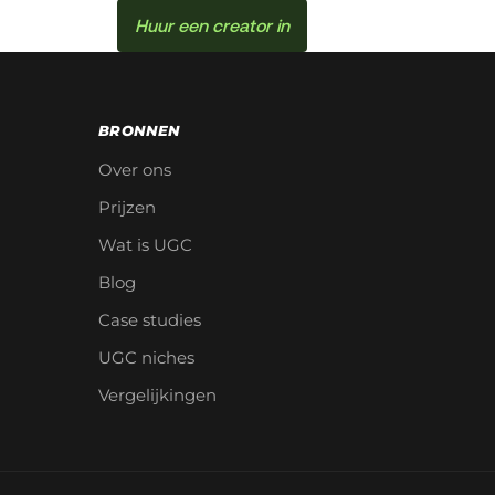
Huur een creator in
BRONNEN
Over ons
Prijzen
Wat is UGC
Blog
Case studies
UGC niches
Vergelijkingen