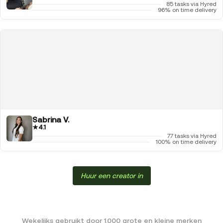
85 tasks via Hyred
96% on time delivery
Sabrina V.
★
4.1
77 tasks via Hyred
100% on time delivery
Huur een creator in
Wekelijks gebruikt door 1.000 grote en kleine merken