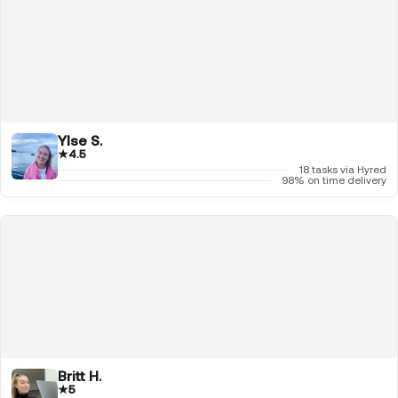
Ylse S.
★
4.5
18 tasks via Hyred
98% on time delivery
Britt H.
★
5