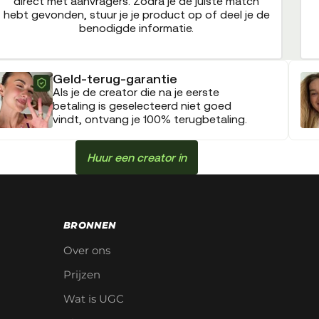
direct met aanvragers. Zodra je de juiste match
hebt gevonden, stuur je je product op of deel je de
benodigde informatie.
Geld-terug-garantie
Als je de creator die na je eerste
betaling is geselecteerd niet goed
vindt, ontvang je 100% terugbetaling.
Huur een creator in
BRONNEN
Over ons
Prijzen
Wat is UGC