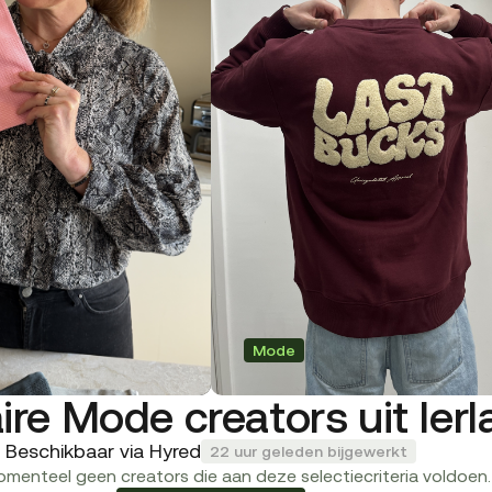
Mode
ire Mode creators uit Ier
Beschikbaar via Hyred
22 uur geleden bijgewerkt
momenteel geen creators die aan deze selectiecriteria voldoen.