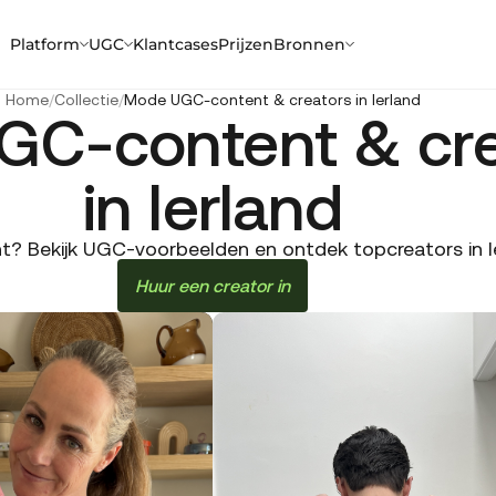
Platform
UGC
Klantcases
Prijzen
Bronnen
Home
/
Collectie
/
Mode UGC-content & creators in Ierland
C-content & cre
in Ierland
 Bekijk UGC-voorbeelden en ontdek topcreators in Ier
Huur een creator in