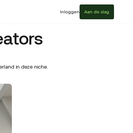
Inloggen
Aan de slag
ators
land in deze niche.