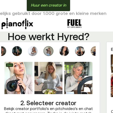
Huur een creator in
lijks gebruikt door 1.000 grote en kleine merken
Hoe werkt Hyred?
2. Selecteer creator
Bekijk creator portfolio's en pitchvideo's en chat
C