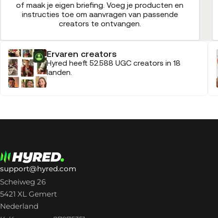
of maak je eigen briefing. Voeg je producten en
instructies toe om aanvragen van passende
creators te ontvangen.
Ervaren creators
Hyred heeft 52.588 UGC creators in 18
landen.
support@hyred.com
Scheiweg 26
5421 XL Gemert
Nederland