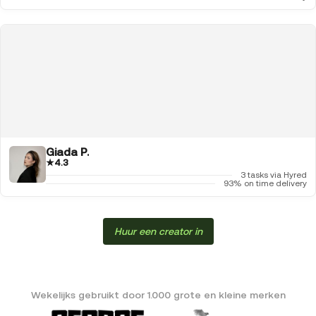
Giada P.
★
4.3
3 tasks via Hyred
93% on time delivery
Huur een creator in
Wekelijks gebruikt door 1.000 grote en kleine merken