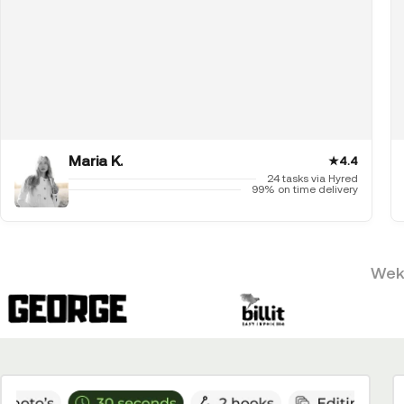
Maria K.
★
4.4
24 tasks via Hyred
99% on time delivery
Weke