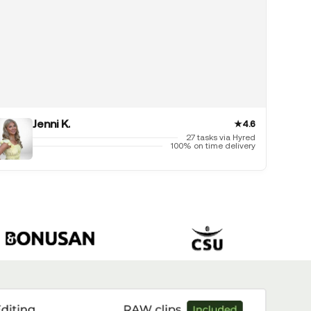
Jenni K.
★
4.6
27 tasks via Hyred
100% on time delivery