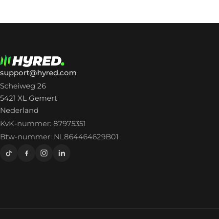
support@hyred.com
Scheiweg 26
5421 XL Gemert
Nederland
KvK-nummer: 87975351
Btw-nummer: NL864464629B01