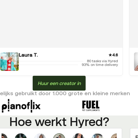
Laura T.
★
4.6
80 tasks via Hyred
93% on time delivery
Huur een creator in
lijks gebruikt door 1.000 grote en kleine merken
Hoe werkt Hyred?