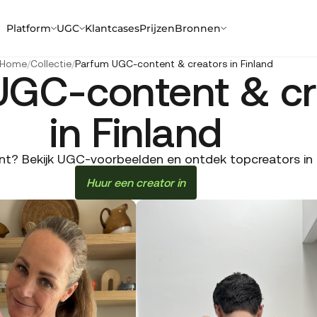
Platform
UGC
Klantcases
Prijzen
Bronnen
Home
/
Collectie
/
Parfum UGC-content & creators in Finland
UGC-content & cr
in Finland
? Bekijk UGC-voorbeelden en ontdek topcreators in Fi
Huur een creator in