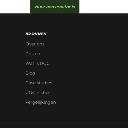
Huur een creator in
BRONNEN
Over ons
Prijzen
Wat is UGC
Blog
Case studies
UGC niches
Vergelijkingen