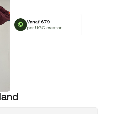
Vanaf €79
per UGC creator
nland