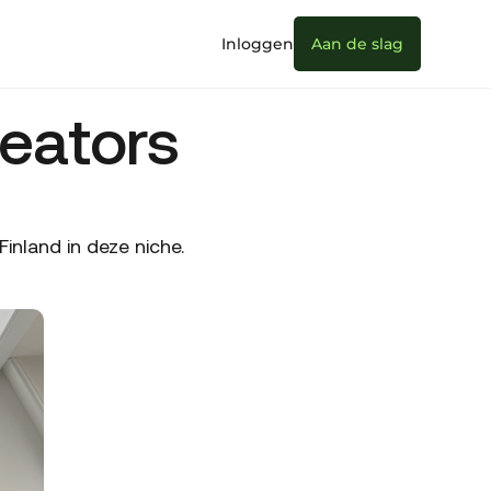
Inloggen
Aan de slag
eators
nland in deze niche.