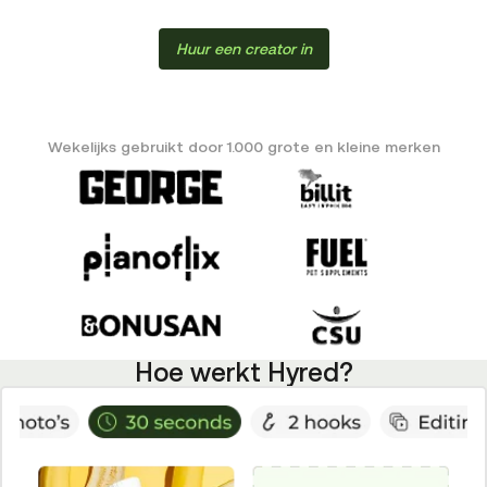
Huur een creator in
Wekelijks gebruikt door 1.000 grote en kleine merken
Hoe werkt Hyred?