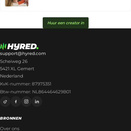
Huur een creator in
support@hyred.com
Scheiweg 26
5421 XL Gemert
Nederland
KvK-nummer: 87975351
Btw-nummer: NL864464629B01
BRONNEN
Over ons